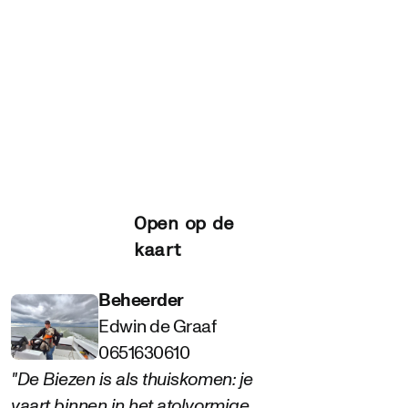
Open op de
kaart
Beheerder
Edwin de Graaf
0651630610
"De Biezen is als thuiskomen: je
vaart binnen in het atolvormige