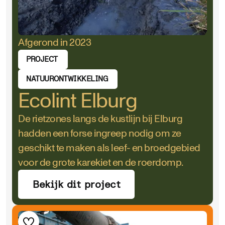
Afgerond in 2023
PROJECT
NATUURONTWIKKELING
Ecolint Elburg
De rietzones langs de kustlijn bij Elburg
hadden een forse ingreep nodig om ze
geschikt te maken als leef- en broedgebied
voor de grote karekiet en de roerdomp.
Bekijk dit project