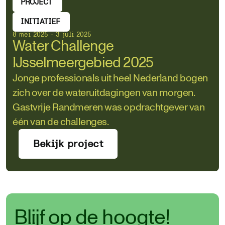
PROJECT
INITIATIEF
8 mei 2025 - 3 juli 2025
Water Challenge
IJsselmeergebied 2025
Jonge professionals uit heel Nederland bogen
zich over de wateruitdagingen van morgen.
Gastvrije Randmeren was opdrachtgever van
één van de challenges.
Bekijk project
Blijf op de hoogte!