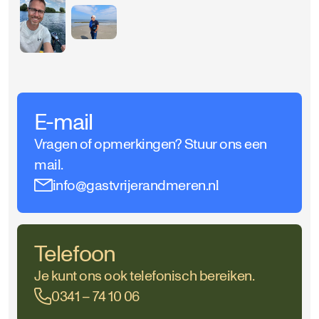
E-mail
Vragen of opmerkingen? Stuur ons een
mail.
info@gastvrijerandmeren.nl
Telefoon
Je kunt ons ook telefonisch bereiken.
0341 – 74 10 06