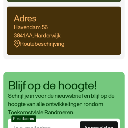
Adres
Havendam 56
3841 AA, Harderwijk
Routebeschrijving
Blijf op de hoogte!
Schrijf je in voor de nieuwsbrief en blijf op de
hoogte van alle ontwikkelingen rondom
Toekomstvisie Randmeren.
E-mailadres