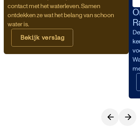
contact met het waterleven. Samen
O
ontdekken ze wat het belang van schoon
R
water is.
De
Bekijk verslag
ke
vo
Wa
me