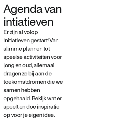
ongeacht leeftijd, achtergrond of fysieke
Agenda van
herschrijven. We werken binnen
gesteldheid.
bestaande beleidskaders, maar zoeken
intiatieven
daarbinnen de ruimte op. Experimenten
helpen ons vernieuwen en ideeën van
Er zijn al volop
de grond te krijgen.
initiatieven gestart! Van
slimme plannen tot
speelse activiteiten voor
jong en oud, allemaal
dragen ze bij aan de
toekomstdromen die we
samen hebben
opgehaald. Bekijk wat er
speelt en doe inspiratie
op voor je eigen idee.