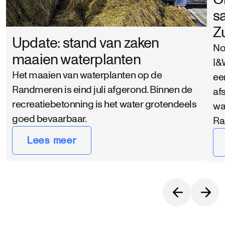
s
Z
Update: stand van zaken
No
maaien waterplanten
I&
Het maaien van waterplanten op de
ee
Randmeren is eind juli afgerond. Binnen de
af
recreatiebetonning is het water grotendeels
wa
goed bevaarbaar.
Ra
Lees meer