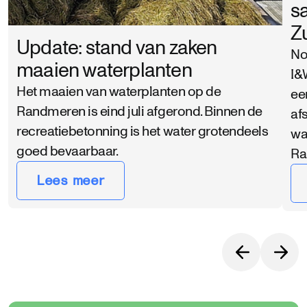
s
Z
Update: stand van zaken
No
maaien waterplanten
I&
Het maaien van waterplanten op de
ee
Randmeren is eind juli afgerond. Binnen de
af
recreatiebetonning is het water grotendeels
wa
goed bevaarbaar.
Ra
Lees meer