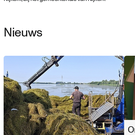
Nieuws
O