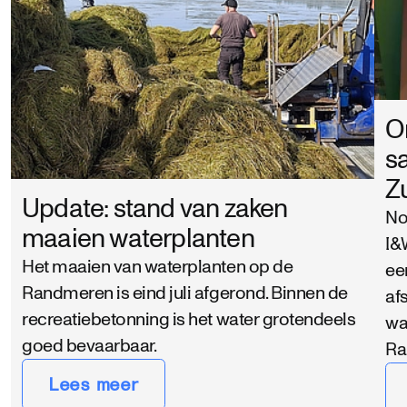
O
s
Z
Update: stand van zaken
No
maaien waterplanten
I&
Het maaien van waterplanten op de
ee
Randmeren is eind juli afgerond. Binnen de
af
recreatiebetonning is het water grotendeels
wa
goed bevaarbaar.
Ra
Lees meer