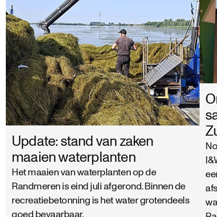
O
s
Z
Update: stand van zaken
No
maaien waterplanten
I&
Het maaien van waterplanten op de
ee
Randmeren is eind juli afgerond. Binnen de
af
recreatiebetonning is het water grotendeels
wa
goed bevaarbaar.
Ra